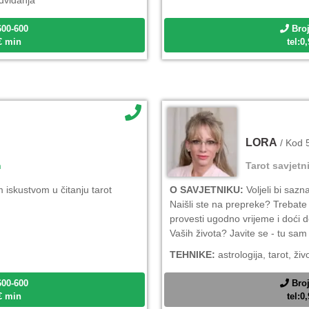
600-600
Broj
2€ min
tel:0
LORA
/ Kod 
n
Tarot savjetn
 iskustvom u čitanju tarot
O SAVJETNIKU:
Voljeli bi saz
Naišli ste na prepreke? Trebate 
provesti ugodno vrijeme i doći d
Vaših života? Javite se - tu sam
TEHNIKE:
astrologija, tarot, živ
600-600
Broj
2€ min
tel:0