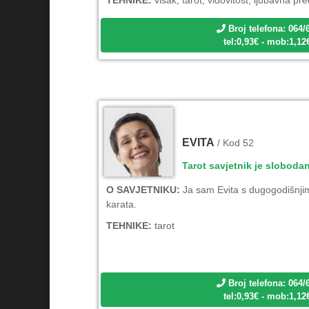
Broj telefona: 064/
tel:0,93€ - mob:1,1
EVITA
/ Kod 52
Tarot savjetnik je sloboda
O SAVJETNIKU:
Ja sam Evita s dugogodišnjim
karata.
TEHNIKE:
tarot
Broj telefona: 064/
tel:0,93€ - mob:1,1