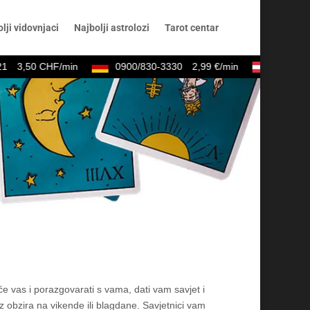
lji vidovnjaci
Najbolji astrolozi
Tarot centar
3,50 CHF/min
0900/830-3330
2,99 €/min
0900/404
 će vas i porazgovarati s vama, dati vam savjet i
 obzira na vikende ili blagdane. Savjetnici vam