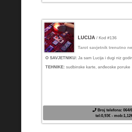
LUCIJA
/ Kod #136
Tarot savjetnik trenutno ne
O SAVJETNIKU:
Ja sam Lucija i dugi niz god
TEHNIKE:
sudbinske karte, anđeoske poruke
Broj telefona: 064/
tel:0,93€ - mob:1,1