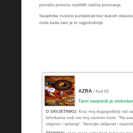
pomažu pomoću različitih načina proricanja.
Savjetnike možete kontaktirati bez ikakvih obaveza
onda kada vam je to najpotrebnije.
AZRA
/ Kod 02
Tarot savjetnik je sloboda
O SAVJETNIKU:
Kroz moj dugogodišnji rad sa 
tehnikama vodi me moj osnovni moto: "Na sva 
odgovor i rješenje". Nemojte oklijevati i nazov
TEHNIKE:
visak, tarot, vidovitost, ljubavna pr