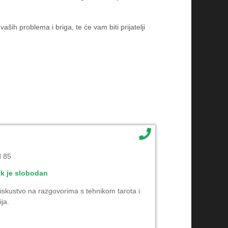
ih problema i briga, te će vam biti prijatelji
d 85
ik je slobodan
skustvo na razgovorima s tehnikom tarota i
ja.