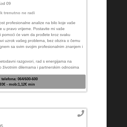
Kod 09
ik trenutno ne radi
t profesionalne analize na bilo koje vaše
te u pravo vrijeme. Postavite mi vaše
ri pomoći će vam da prođete kroz svaku
pravi uzrok vašeg problema, bez obzira o čemu
gnem sa svim svojim profesionalnim znanjem i
etodavni razgovori, rad s energijama na
je o životnim dilemama i partnerskim odnosima
 telefona: 064/600-600
,93€ - mob:1,12€ min
95