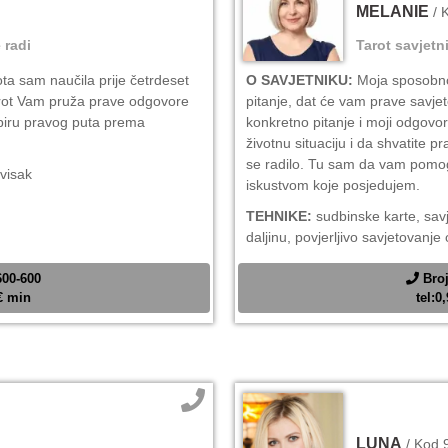
MELANIE
/ 
 radi
Tarot savjetn
ota sam naučila prije četrdeset
O SAVJETNIKU:
Moja sposobnos
rot Vam pruža prave odgovore
pitanje, dat će vam prave savje
biru pravog puta prema
konkretno pitanje i moji odgovo
životnu situaciju i da shvatite 
se radilo. Tu sam da vam pomo
 visak
iskustvom koje posjedujem.
TEHNIKE:
sudbinske karte, savj
daljinu, povjerljivo savjetovan
600-600
Broj
2€ min
tel:0
LUNA
/ Kod 