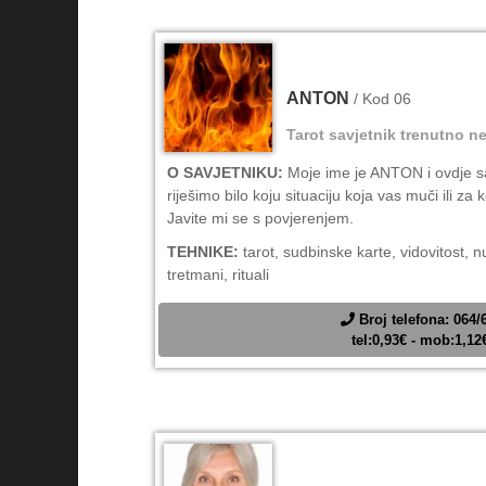
ANTON
/ Kod 06
Tarot savjetnik trenutno ne
O SAVJETNIKU:
Moje ime je ANTON i ovdje 
riješimo bilo koju situaciju koja vas muči ili za
Javite mi se s povjerenjem.
TEHNIKE:
tarot, sudbinske karte, vidovitost, 
tretmani, rituali
Broj telefona: 064/
tel:0,93€ - mob:1,1