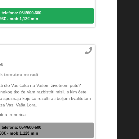
 telefona: 064/600-600
,93€ - mob:1,12€ min
58
ik trenutno ne radi
nati što Vas čeka na Vašem životnom putu?
nekog tko će Vam razbistriti misli, s kim ćete
o spoznaja koje će rezultirati boljom kvalitetom
 za Vas, Vaša Lora.
otna trenerica
 telefona: 064/600-600
,93€ - mob:1,12€ min