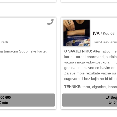
IVA
/ Kod 03
 radi
Tarot savjetn
ina tumačim Sudbinske karte.
O SAVJETNIKU:
Alternativom s
karte - tarot Lenormand, sudbins
važna i moja vidovitost koja mi
godina, intenzivno se bavim ene
Za sve moje rezultate važne su 
sugovornici bez kojih ne bi bilo 
TEHNIKE:
tarot, ciganice, lenor
600-600
Broj
2€ min
tel:0