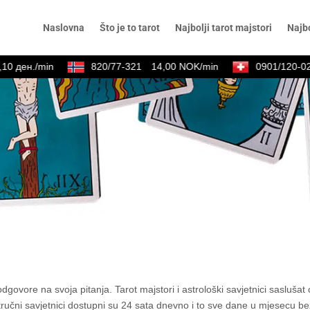
Naslovna
Što je to tarot
Najbolji tarot majstori
Najbo
 ден./min
820/77-321
14,00 NOK/min
0901/120-021
govore na svoja pitanja. Tarot majstori i astrološki savjetnici saslušat
ručni savjetnici dostupni su 24 sata dnevno i to sve dane u mjesecu bez