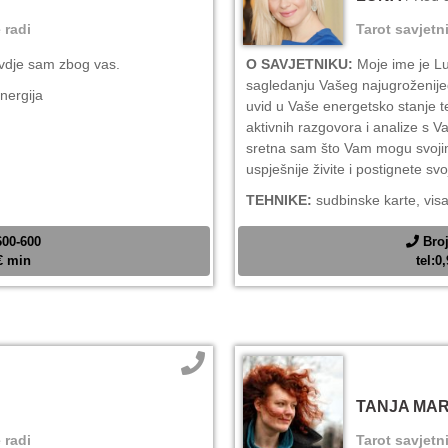
 radi
Tarot savjetn
ovdje sam zbog vas.
O SAVJETNIKU:
Moje ime je Lu
sagledanju Vašeg najugroženijeg 
energija
uvid u Vaše energetsko stanje te
aktivnih razgovora i analize s 
sretna sam što Vam mogu svojim
uspješnije živite i postignete sv
TEHNIKE:
sudbinske karte, vis
600-600
Broj
2€ min
tel:0
TANJA MAR
 radi
Tarot savjetn