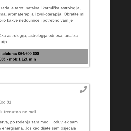
ada je tarot, natalna i karmička astrologija,
ma, aromaterapija i zvukoterapija. Obratite mi
e bilo kakve nedoumice i potrebno vam je
čka astrologija, astrologija odnosa, analiza
pija
 telefona: 064/600-600
,93€ - mob:1,12€ min
Kod 81
ik trenutno ne radi
rva, po rođenju sam medij i oduvijek sam
energijama. Još kao dijete sam osjećala