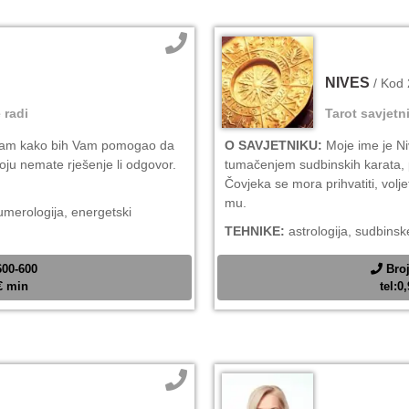
NIVES
/ Kod
 radi
Tarot savjetn
sam kako bih Vam pomogao da
O SAVJETNIKU:
Moje ime je Ni
 koju nemate rješenje li odgovor.
tumačenjem sudbinskih karata,
Čovjeka se mora prihvatiti, volje
mu.
numerologija, energetski
TEHNIKE:
astrologija, sudbinske
600-600
Broj
2€ min
tel:0