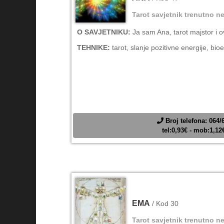
Tarot savjetnik trenutno ne
O SAVJETNIKU:
Ja sam Ana, tarot majstor i 
TEHNIKE:
tarot, slanje pozitivne energije, bio
Broj telefona: 064/
tel:0,93€ - mob:1,1
EMA
/ Kod 30
Tarot savjetnik trenutno ne