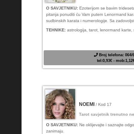
O SAVJETNIKU:
Ezoterijom se bavim trideset
pitanja ponuditi ću Vam putem Lenormand karat
sudbinskih karata i numerologije. Sa zadovol
TEHNIKE:
astrologija, tarot, lenormand karte,
Broj telefona: 064/
tel:0,93€ - mob:1,1
NOEMI
/ Kod 17
Tarot savjetnik trenutno ne
O SAVJETNIKU:
Ne oklijevajte i saznajte odg
zanimaju.