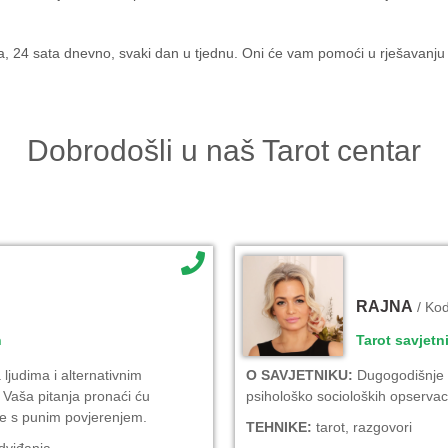
, 24 sata dnevno, svaki dan u tjednu. Oni će vam pomoći u rješavanju vaš
Dobrodošli u naš Tarot centar
RAJNA
/ Ko
n
Tarot savjetn
ljudima i alternativnim
O SAVJETNIKU:
Dugogodišnje i
Vaša pitanja pronaći ću
psihološko socioloških opservaci
ite s punim povjerenjem.
TEHNIKE:
tarot, razgovori
edviđanja