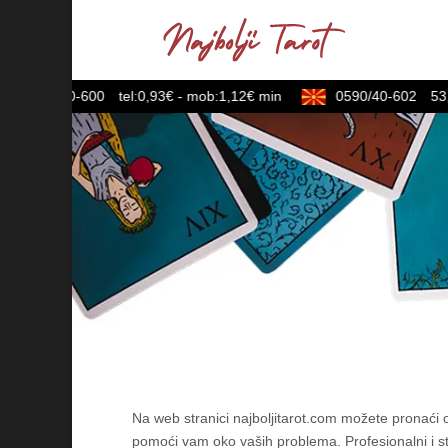
064/600-600
tel:0,93€ - mob:1,12€ min
0590/40-602
53,10
Na web stranici najboljitarot.com možete pronaći od
pomoći vam oko vaših problema. Profesionalni i st