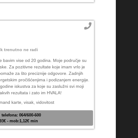
ik trenutno ne radi
e bavim vise od 20 godina. Moje područje su
ke. Za pozitivne rezultate koje imam vrlo je
 pomaže za što preciznije odgovore. Zadnjih
rgetskim pročišćenjima i podizanjem energije.
godine iskustva za koje su zaslužni svi moji
takvih rezultata i zato im HVALA!
mand karte, visak, vidovitost
 telefona: 064/600-600
,93€ - mob:1,12€ min