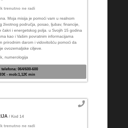
ik trenutno ne radi
na. Moja misija je pomoći vam u realnom
životnog područja, posao, ljubav, financije,
 čakri i energetskog polja. u Svojih 15 godina
Vama kao i Vašim povratnim informacijama
 prirodnim darom i vidovitošću pomoći da
oje ovozemaljske ciljeve.
ak, numerologija
 telefona: 064/600-600
,93€ - mob:1,12€ min
IJA
/ Kod 14
ik trenutno ne radi