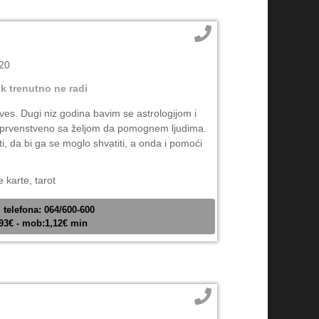
 20
ik trenutno ne radi
ves. Dugi niz godina bavim se astrologijom i
 prvenstveno sa željom da pomognem ljudima.
ti, da bi ga se moglo shvatiti, a onda i pomoći
 karte, tarot
 telefona: 064/600-600
,93€ - mob:1,12€ min