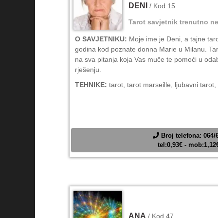
DENI
/ Kod 15
Tarot savjetnik trenutno ne
O SAVJETNIKU:
Moje ime je Deni, a tajne tar
godina kod poznate donna Marie u Milanu. Ta
na sva pitanja koja Vas muče te pomoći u oda
rješenju.
TEHNIKE:
tarot, tarot marseille, ljubavni tarot,
Broj telefona: 064/
tel:0,93€ - mob:1,1
ANA
/ Kod 47