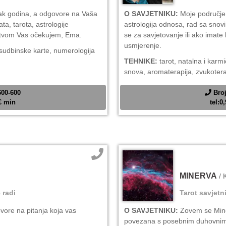
ak godina, a odgovore na Vaša
O SAVJETNIKU:
Moje područje r
a, tarota, astrologije
astrologija odnosa, rad sa snovi
jstvom Vas očekujem, Ema.
se za savjetovanje ili ako imat
usmjerenje.
 sudbinske karte, numerologija
TEHNIKE:
tarot, natalna i karmi
snova, aromaterapija, zvukotera
600-600
Broj
2€ min
tel:0
MINERVA
/ 
 radi
Tarot savjetn
ovore na pitanja koja vas
O SAVJETNIKU:
Zovem se Mine
povezana s posebnim duhovnim 