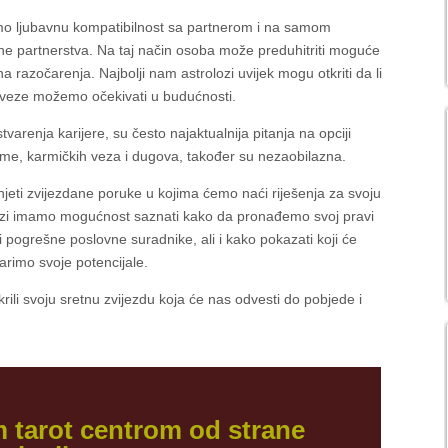
o ljubavnu kompatibilnost sa partnerom i na samom
ne partnerstva. Na taj način osoba može preduhitriti moguće
vna razočarenja. Najbolji nam astrolozi uvijek mogu otkriti da li
 veze možemo očekivati u budućnosti.
varenja karijere, su često najaktualnija pitanja na opciji
arme, karmičkih veza i dugova, također su nezaobilazna.
njeti zvijezdane poruke u kojima ćemo naći riješenja za svoju
olozi imamo mogućnost saznati kako da pronađemo svoj pravi
i pogrešne poslovne suradnike, ali i kako pokazati koji će
arimo svoje potencijale.
krili svoju sretnu zvijezdu koja će nas odvesti do pobjede i
m tarot centrom od strane