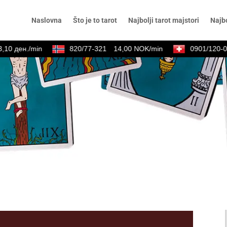
Naslovna
Što je to tarot
Najbolji tarot majstori
Najbo
10 ден./min
820/77-321
14,00 NOK/min
0901/120-02