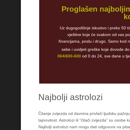
Proglašen najbolji
k
Uz dugogodišnje iskustvo i preko 50 ti
vještine koje će svakom od vas pom
financijama, poslu i drugo. Samo kod n
sebe i uvidjeti greške koje dovode do
064/600-600
od 0 do 24, sve dane u tj
Najbolji astrolozi
Čitanje zvijezda od davnina privlači ljudsku pažnju
tajnovitost. Astrolozi ili “čitači zvijezda” su osob
Najbolji astrolozi
nam mogu dati odgovore na pitanj