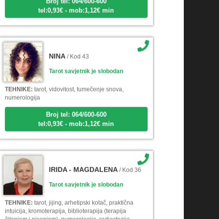
tel:0,93€ - mob:1,12€ min
NINA
/ Kod 43
Tarot savjetnik je slobodan
TEHNIKE:
tarot, vidovitost, tumečenje snova,
numerologija
Broj tel: 064/600-600
tel:0,93€ - mob:1,12€ min
IRIDA - MAGDALENA
/ Kod 36
Tarot savjetnik je slobodan
TEHNIKE:
tarot, jijing, arhetipski kotač, praktična
intuicija, kromoterapija, biblioterapija (terapija
čitanjem i pisanjem), numerologija, radiestezija