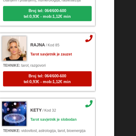
Broj tel: 064/600-600
tel:0,93€ - mob:1,12€ min
RAJNA
/ Kod 85
Tarot savjetnik je zauzet
TEHNIKE:
tarot, razgovori
Broj tel: 064/600-600
tel:0,93€ - mob:1,12€ min
KETY
/ Kod 32
Tarot savjetnik je slobodan
TEHNIKE:
vidovitost, astrologija, tarot, bioenergija