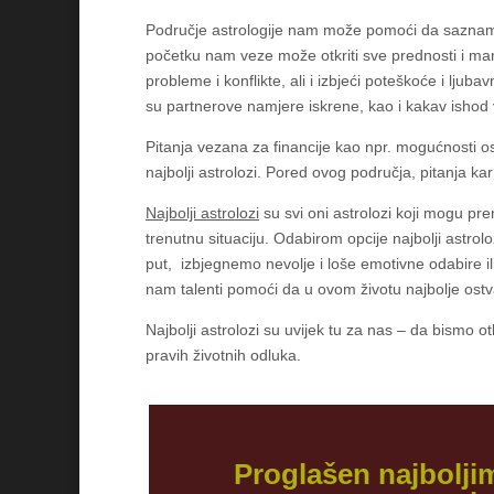
Područje astrologije nam može pomoći da saznam
početku nam veze može otkriti sve prednosti i ma
probleme i konflikte, ali i izbjeći poteškoće i ljuba
su partnerove namjere iskrene, kao i kakav ishod
Pitanja vezana za financije kao npr. mogućnosti ost
najbolji astrolozi. Pored ovog područja, pitanja k
Najbolji astrolozi
su svi oni astrolozi koji mogu pre
trenutnu situaciju. Odabirom opcije najbolji astr
put, izbjegnemo nevolje i loše emotivne odabire il
nam talenti pomoći da u ovom životu najbolje ostv
Najbolji astrolozi su uvijek tu za nas – da bismo ot
pravih životnih odluka.
Proglašen najbolji