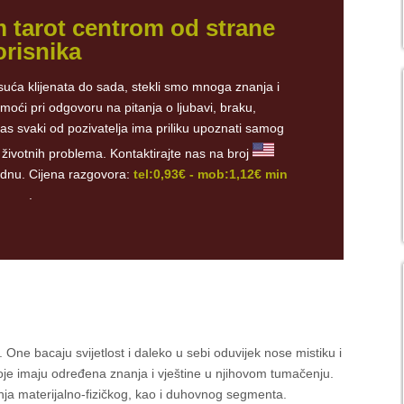
m tarot centrom od strane
orisnika
suća klijenata do sada, stekli smo mnoga znanja i
oći pri odgovoru na pitanja o ljubavi, braku,
as svaki od pozivatelja ima priliku upoznati samog
 životnih problema. Kontaktirajte nas na broj
ednu. Cijena razgovora:
tel:0,93€ - mob:1,12€ min
.
. One bacaju svijetlost i daleko u sebi oduvijek nose mistiku i
e koje imaju određena znanja i vještine u njihovom tumačenju.
a materijalno-fizičkog, kao i duhovnog segmenta.