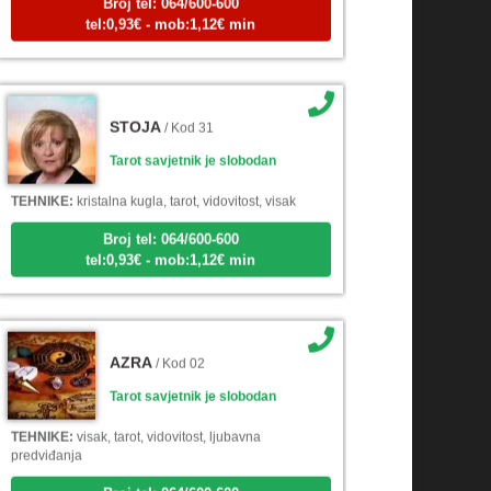
tel:0,93€ - mob:1,12€ min
STOJA
/ Kod 31
Tarot savjetnik je slobodan
TEHNIKE:
kristalna kugla, tarot, vidovitost, visak
Broj tel: 064/600-600
tel:0,93€ - mob:1,12€ min
AZRA
/ Kod 02
Tarot savjetnik je slobodan
TEHNIKE:
visak, tarot, vidovitost, ljubavna
predviđanja
Broj tel: 064/600-600