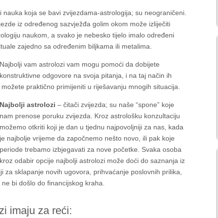
 i nauka koja se bavi zvijezdama-astrologija; su neograničeni.
ijezde iz određenog sazvježđa golim okom može izliječiti
trologiju naukom, a svako je nebesko tijelo imalo određeni
 rituale zajedno sa određenim biljkama ili metalima.
Najbolji vam astrolozi vam mogu pomoći da dobijete
konstruktivne odgovore na svoja pitanja, i na taj način ih
možete praktično primijeniti u riješavanju mnogih situacija.
Najbolji astrolozi
– čitači zvijezda; su naše “spone” koje
nam prenose poruku zvijezda. Kroz astrološku konzultaciju
možemo otkriti koji je dan u tjednu najpovoljniji za nas, kada
je najbolje vrijeme da započnemo nešto novo, ili pak koje
periode trebamo izbjegavati za nove početke. Svaka osoba
kroz odabir opcije najbolji astrolozi može doći do saznanja iz
niji za sklapanje novih ugovora, prihvaćanje poslovnih prilika,
o ne bi došlo do financijskog kraha.
i imaju za reći: