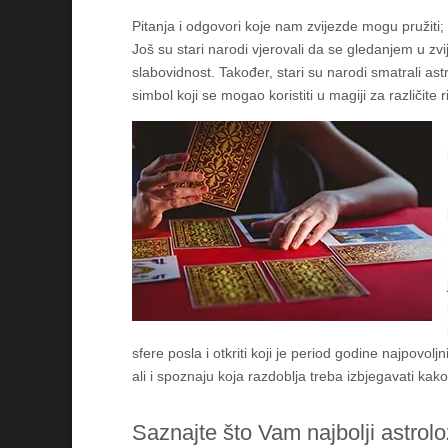
Pitanja i odgovori koje nam zvijezde mogu pružiti;
Još su stari narodi vjerovali da se gledanjem u zv
slabovidnost. Također, stari su narodi smatrali as
simbol koji se mogao koristiti u magiji za različite
sfere posla i otkriti koji je period godine najpovolj
ali i spoznaju koja razdoblja treba izbjegavati kak
Saznajte što Vam najbolji astroloz