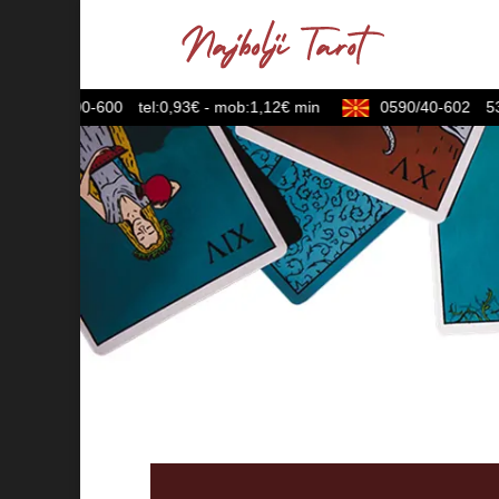
064/600-600
tel:0,93€ - mob:1,12€ min
0590/40-602
53,