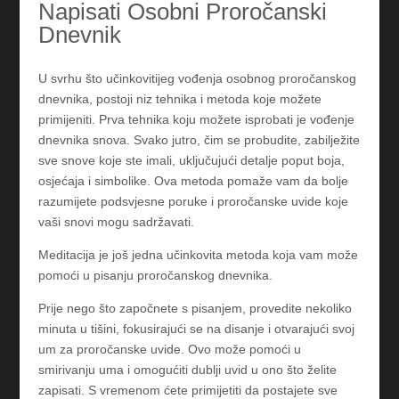
Napisati Osobni Proročanski
Dnevnik
U svrhu što učinkovitijeg vođenja osobnog proročanskog
dnevnika, postoji niz tehnika i metoda koje možete
primijeniti. Prva tehnika koju možete isprobati je vođenje
dnevnika snova. Svako jutro, čim se probudite, zabilježite
sve snove koje ste imali, uključujući detalje poput boja,
osjećaja i simbolike. Ova metoda pomaže vam da bolje
razumijete podsvjesne poruke i proročanske uvide koje
vaši snovi mogu sadržavati.
Meditacija je još jedna učinkovita metoda koja vam može
pomoći u pisanju proročanskog dnevnika.
Prije nego što započnete s pisanjem, provedite nekoliko
minuta u tišini, fokusirajući se na disanje i otvarajući svoj
um za proročanske uvide. Ovo može pomoći u
smirivanju uma i omogućiti dublji uvid u ono što želite
zapisati. S vremenom ćete primijetiti da postajete sve