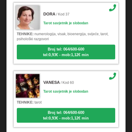
DORA
/ Kod 37
Tarot savjetnik je slobodan
TEHNIKE:
numerologija, visak, bioenergija, svijeće, tarot,
psihološki razgovori
Broj tel: 064/600-600
tel:0,93€ - mob:1,12€ min
VANESA
/ Kod 60
Tarot savjetnik je slobodan
TEHNIKE:
tarot
Broj tel: 064/600-600
tel:0,93€ - mob:1,12€ min