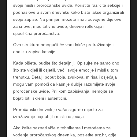
svoje misli i proročanske uvide. Koristite različite sekcije i
podnaslove u svom dnevniku kako biste lakše organizirali
svoje zapise. Na primjer, možete imati odvojene dijelove
za snove, meditativne uvide, dnevne refleksije i
specifična proročanstva.
Ova struktura omogućit će vam lakše pretraživanje i
analizu zapisa kasnije.
Kada pišete, budite što detaljniji. Opisujte ne samo ono
što ste vidjeli ili osjetili, već i svoje emocije i misli u tom
trenutku. Detalji poput boja, zvukova, mirisa i osjećaja
mogu vam pomoći da kasnije dublje razumijete svoje
proročanske uvide. Prilikom zapisivanja, nemojte se
bojati biti iskreni i autentični.
Proročanski dnevnik je vaše sigurno mjesto za
izražavanje najdubljih misli i osjećaja.
Ako želite saznati više o tehnikama i metodama za
vođenje proročanskog dnevnika, posjetite arz.hr, gdje