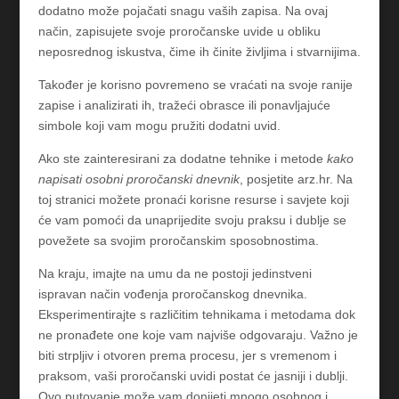
dodatno može pojačati snagu vaših zapisa. Na ovaj
način, zapisujete svoje proročanske uvide u obliku
neposrednog iskustva, čime ih činite življima i stvarnijima.
Također je korisno povremeno se vraćati na svoje ranije
zapise i analizirati ih, tražeći obrasce ili ponavljajuće
simbole koji vam mogu pružiti dodatni uvid.
Ako ste zainteresirani za dodatne tehnike i metode
kako
napisati osobni proročanski dnevnik
, posjetite arz.hr. Na
toj stranici možete pronaći korisne resurse i savjete koji
će vam pomoći da unaprijedite svoju praksu i dublje se
povežete sa svojim proročanskim sposobnostima.
Na kraju, imajte na umu da ne postoji jedinstveni
ispravan način vođenja proročanskog dnevnika.
Eksperimentirajte s različitim tehnikama i metodama dok
ne pronađete one koje vam najviše odgovaraju. Važno je
biti strpljiv i otvoren prema procesu, jer s vremenom i
praksom, vaši proročanski uvidi postat će jasniji i dublji.
Ovo putovanje može vam donijeti mnogo osobnog i