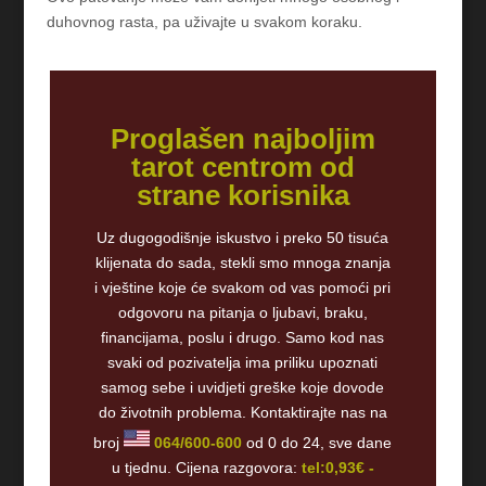
duhovnog rasta, pa uživajte u svakom koraku.
Proglašen najboljim
tarot centrom od
strane korisnika
Uz dugogodišnje iskustvo i preko 50 tisuća
klijenata do sada, stekli smo mnoga znanja
i vještine koje će svakom od vas pomoći pri
odgovoru na pitanja o ljubavi, braku,
financijama, poslu i drugo. Samo kod nas
svaki od pozivatelja ima priliku upoznati
samog sebe i uvidjeti greške koje dovode
do životnih problema. Kontaktirajte nas na
broj
064/600-600
od 0 do 24, sve dane
u tjednu. Cijena razgovora:
tel:0,93€ -