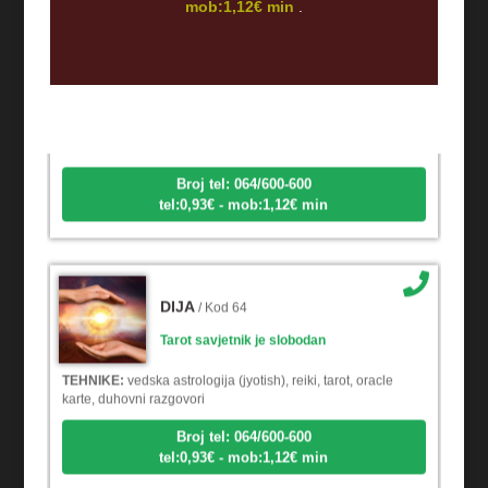
mob:1,12€ min
.
VESNA
/ Kod 05
Tarot savjetnik je slobodan
TEHNIKE:
numerologija, anđeoski i ljubavni tarot, visak, yi
ching, knjiga promjena mudrosti, rune, izrada runskih amajlija
Broj tel: 064/600-600
tel:0,93€ - mob:1,12€ min
DIJA
/ Kod 64
Tarot savjetnik je slobodan
TEHNIKE:
vedska astrologija (jyotish), reiki, tarot, oracle
karte, duhovni razgovori
Broj tel: 064/600-600
tel:0,93€ - mob:1,12€ min