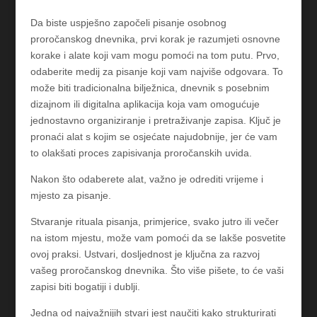
Da biste uspješno započeli pisanje osobnog
proročanskog dnevnika, prvi korak je razumjeti osnovne
korake i alate koji vam mogu pomoći na tom putu. Prvo,
odaberite medij za pisanje koji vam najviše odgovara. To
može biti tradicionalna bilježnica, dnevnik s posebnim
dizajnom ili digitalna aplikacija koja vam omogućuje
jednostavno organiziranje i pretraživanje zapisa. Ključ je
pronaći alat s kojim se osjećate najudobnije, jer će vam
to olakšati proces zapisivanja proročanskih uvida.
Nakon što odaberete alat, važno je odrediti vrijeme i
mjesto za pisanje.
Stvaranje rituala pisanja, primjerice, svako jutro ili večer
na istom mjestu, može vam pomoći da se lakše posvetite
ovoj praksi. Ustvari, dosljednost je ključna za razvoj
vašeg proročanskog dnevnika. Što više pišete, to će vaši
zapisi biti bogatiji i dublji.
Jedna od najvažnijih stvari jest naučiti kako strukturirati