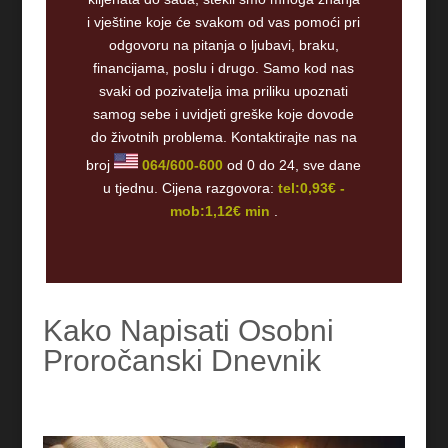
i vještine koje će svakom od vas pomoći pri
odgovoru na pitanja o ljubavi, braku,
financijama, poslu i drugo. Samo kod nas
svaki od pozivatelja ima priliku upoznati
samog sebe i uvidjeti greške koje dovode
do životnih problema. Kontaktirajte nas na
broj
064/600-600
od 0 do 24, sve dane
u tjednu. Cijena razgovora:
tel:0,93€ -
mob:1,12€ min
.
Kako Napisati Osobni
Proročanski Dnevnik