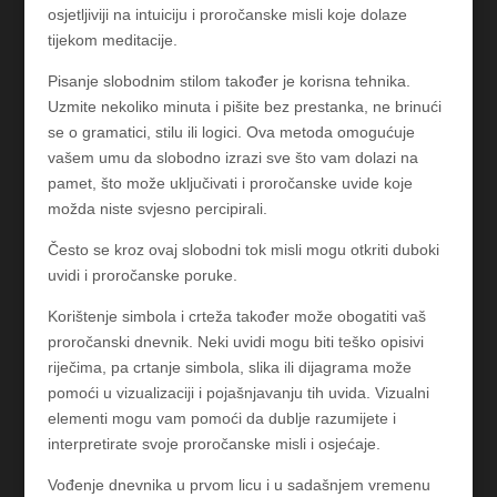
osjetljiviji na intuiciju i proročanske misli koje dolaze
tijekom meditacije.
Pisanje slobodnim stilom također je korisna tehnika.
Uzmite nekoliko minuta i pišite bez prestanka, ne brinući
se o gramatici, stilu ili logici. Ova metoda omogućuje
vašem umu da slobodno izrazi sve što vam dolazi na
pamet, što može uključivati i proročanske uvide koje
možda niste svjesno percipirali.
Često se kroz ovaj slobodni tok misli mogu otkriti duboki
uvidi i proročanske poruke.
Korištenje simbola i crteža također može obogatiti vaš
proročanski dnevnik. Neki uvidi mogu biti teško opisivi
riječima, pa crtanje simbola, slika ili dijagrama može
pomoći u vizualizaciji i pojašnjavanju tih uvida. Vizualni
elementi mogu vam pomoći da dublje razumijete i
interpretirate svoje proročanske misli i osjećaje.
Vođenje dnevnika u prvom licu i u sadašnjem vremenu