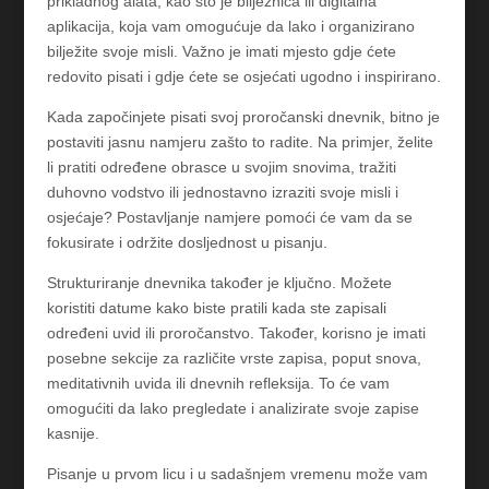
prikladnog alata, kao što je bilježnica ili digitalna
aplikacija, koja vam omogućuje da lako i organizirano
bilježite svoje misli. Važno je imati mjesto gdje ćete
redovito pisati i gdje ćete se osjećati ugodno i inspirirano.
Kada započinjete pisati svoj proročanski dnevnik, bitno je
postaviti jasnu namjeru zašto to radite. Na primjer, želite
li pratiti određene obrasce u svojim snovima, tražiti
duhovno vodstvo ili jednostavno izraziti svoje misli i
osjećaje? Postavljanje namjere pomoći će vam da se
fokusirate i održite dosljednost u pisanju.
Strukturiranje dnevnika također je ključno. Možete
koristiti datume kako biste pratili kada ste zapisali
određeni uvid ili proročanstvo. Također, korisno je imati
posebne sekcije za različite vrste zapisa, poput snova,
meditativnih uvida ili dnevnih refleksija. To će vam
omogućiti da lako pregledate i analizirate svoje zapise
kasnije.
Pisanje u prvom licu i u sadašnjem vremenu može vam