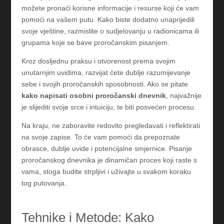
možete pronaći korisne informacije i resurse koji će vam
pomoći na vašem putu. Kako biste dodatno unaprijedili
svoje vještine, razmislite o sudjelovanju u radionicama ili
grupama koje se bave proročanskim pisanjem.
Kroz dosljednu praksu i otvorenost prema svojim
unutarnjim uvidima, razvijat ćete dublje razumijevanje
sebe i svojih proročanskih sposobnosti. Ako se pitate
kako napisati osobni proročanski dnevnik
, najvažnije
je slijediti svoje srce i intuiciju, te biti posvećen procesu.
Na kraju, ne zaboravite redovito pregledavati i reflektirati
na svoje zapise. To će vam pomoći da prepoznate
obrasce, dublje uvide i potencijalne smjernice. Pisanje
proročanskog dnevnika je dinamičan proces koji raste s
vama, stoga budite strpljivi i uživajte u svakom koraku
tog putovanja.
Tehnike i Metode: Kako