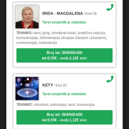
IRIDA - MAGDALENA
/ Kod 36
Tarot savjetnik je slobodan
TEHNIKE:
tarot, jijing, arhetipski kotač, praktična intuicija,
kromoterapija, biblioterapija (terapija čitanjem i pisanjem),
numerologija, radiestezija
Broj tel: 064/600-600
tel:0,93€ - mob:1,12€ min
KETY
/ Kod 32
Tarot savjetnik je slobodan
TEHNIKE:
vidovitost, astrologija, tarot, bioenergija
Broj tel: 064/600-600
tel:0,93€ - mob:1,12€ min