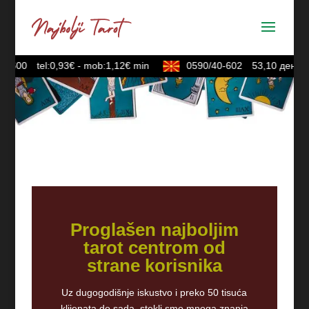
-600
tel:0,93€ - mob:1,12€ min
0590/40-602
53,10 ден./min
Proglašen najboljim
tarot centrom od
strane korisnika
Uz dugogodišnje iskustvo i preko 50 tisuća
klijenata do sada, stekli smo mnoga znanja