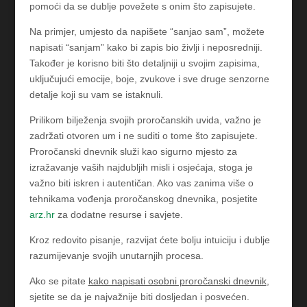
pomoći da se dublje povežete s onim što zapisujete.
Na primjer, umjesto da napišete “sanjao sam”, možete
napisati “sanjam” kako bi zapis bio življi i neposredniji.
Također je korisno biti što detaljniji u svojim zapisima,
uključujući emocije, boje, zvukove i sve druge senzorne
detalje koji su vam se istaknuli.
Prilikom bilježenja svojih proročanskih uvida, važno je
zadržati otvoren um i ne suditi o tome što zapisujete.
Proročanski dnevnik služi kao sigurno mjesto za
izražavanje vaših najdubljih misli i osjećaja, stoga je
važno biti iskren i autentičan. Ako vas zanima više o
tehnikama vođenja proročanskog dnevnika, posjetite
arz.hr
za dodatne resurse i savjete.
Kroz redovito pisanje, razvijat ćete bolju intuiciju i dublje
razumijevanje svojih unutarnjih procesa.
Ako se pitate
kako napisati osobni proročanski dnevnik
,
sjetite se da je najvažnije biti dosljedan i posvećen.